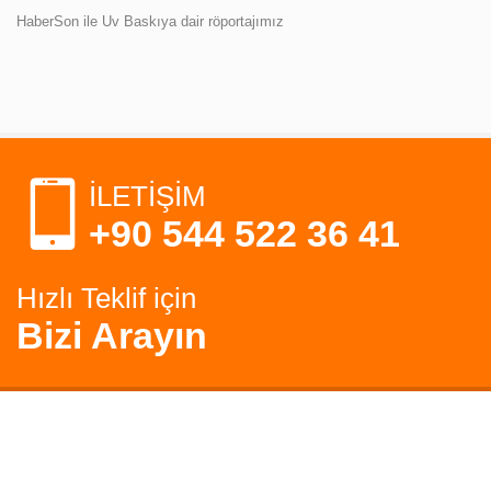
HaberSon ile Uv Baskıya dair röportajımız
İLETİŞİM
+90 544 522 36 41
Hızlı Teklif için
Bizi Arayın
Copyright © 2013 UVMEDYA. Tüm Hakları Saklıdır İzinsiz
Koplayanamaz.
UV BASKI
Çözümleri
uv baskı istanbul