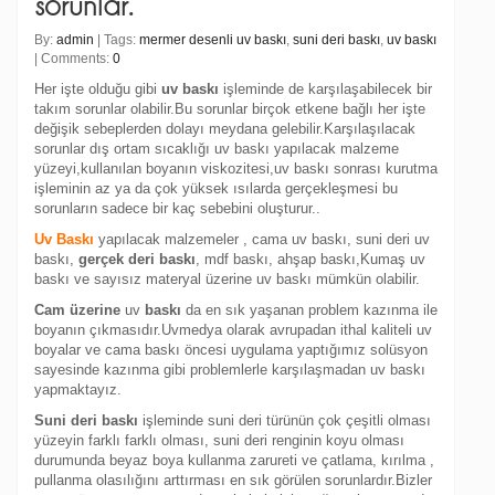
sorunlar.
By:
admin
| Tags:
mermer desenli uv baskı
,
suni deri baskı
,
uv baskı
| Comments:
0
Her işte olduğu gibi
uv baskı
işleminde de karşılaşabilecek bir
takım sorunlar olabilir.Bu sorunlar birçok etkene bağlı her işte
değişik sebeplerden dolayı meydana gelebilir.Karşılaşılacak
sorunlar dış ortam sıcaklığı uv baskı yapılacak malzeme
yüzeyi,kullanılan boyanın viskozitesi,uv baskı sonrası kurutma
işleminin az ya da çok yüksek ısılarda gerçekleşmesi bu
sorunların sadece bir kaç sebebini oluşturur..
Uv Baskı
yapılacak malzemeler , cama uv baskı, suni deri uv
baskı,
gerçek deri baskı
, mdf baskı, ahşap baskı,Kumaş uv
baskı ve sayısız materyal üzerine uv baskı mümkün olabilir.
Cam üzerine
uv
baskı
da en sık yaşanan problem kazınma ile
boyanın çıkmasıdır.Uvmedya olarak avrupadan ithal kaliteli uv
boyalar ve cama baskı öncesi uygulama yaptığımız solüsyon
sayesinde kazınma gibi problemlerle karşılaşmadan uv baskı
yapmaktayız.
Suni deri baskı
işleminde suni deri türünün çok çeşitli olması
yüzeyin farklı farklı olması, suni deri renginin koyu olması
durumunda beyaz boya kullanma zarureti ve çatlama, kırılma ,
pullanma olasılığını arttırması en sık görülen sorunlardır.Bizler