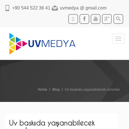
+90 544 522 36 41
uvmedya @ gmail.com
Toggl
navig
Home
Blog
Uv baskıda yaşanabilecek sorunlar.
Uv baskıda yaşanabilecek