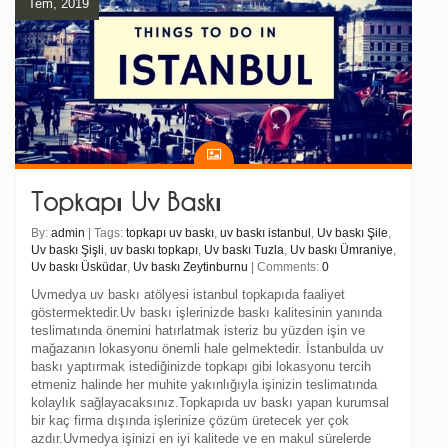
Tem, 2019
Topkapı Uv Baskı
By:
admin
| Tags:
topkapı uv baskı
,
uv baskı istanbul
,
Uv baskı Şile
,
Uv baskı Şişli
,
uv baskı topkapı
,
Uv baskı Tuzla
,
Uv baskı Ümraniye
,
Uv baskı Üsküdar
,
Uv baskı Zeytinburnu
| Comments:
0
Uvmedya uv baskı atölyesi istanbul topkapıda faaliyet
göstermektedir.Uv baskı işlerinizde baskı kalitesinin yanında
teslimatında önemini hatırlatmak isteriz bu yüzden işin ve
mağazanın lokasyonu önemli hale gelmektedir. İstanbulda uv
baskı yaptırmak istediğinizde topkapı gibi lokasyonu tercih
etmeniz halinde her muhite yakınlığıyla işinizin teslimatında
kolaylık sağlayacaksınız.Topkapıda uv baskı yapan kurumsal
bir kaç firma dışında işlerinize çözüm üretecek yer çok
azdır.Uvmedya işinizi en iyi kalitede ve en makul sürelerde