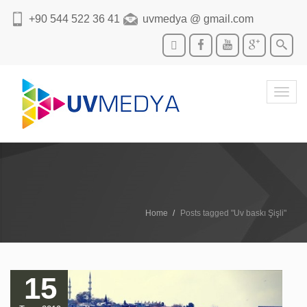
+90 544 522 36 41
uvmedya @ gmail.com
Toggl
navig
Home
Posts tagged "Uv baskı Şişli"
15