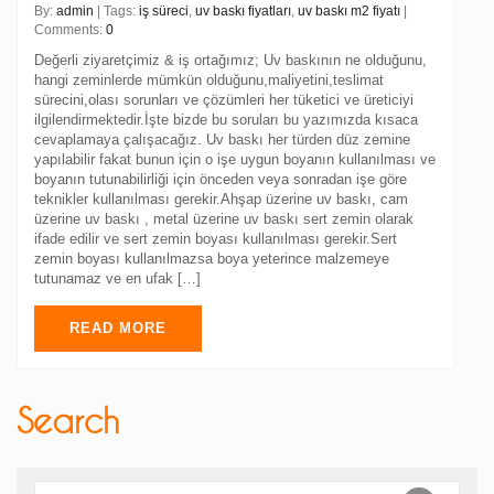
By:
admin
| Tags:
iş süreci
,
uv baskı fiyatları
,
uv baskı m2 fiyatı
|
Comments:
0
Değerli ziyaretçimiz & iş ortağımız; Uv baskının ne olduğunu,
hangi zeminlerde mümkün olduğunu,maliyetini,teslimat
sürecini,olası sorunları ve çözümleri her tüketici ve üreticiyi
ilgilendirmektedir.İşte bizde bu soruları bu yazımızda kısaca
cevaplamaya çalışacağız. Uv baskı her türden düz zemine
yapılabilir fakat bunun için o işe uygun boyanın kullanılması ve
boyanın tutunabilirliği için önceden veya sonradan işe göre
teknikler kullanılması gerekir.Ahşap üzerine uv baskı, cam
üzerine uv baskı , metal üzerine uv baskı sert zemin olarak
ifade edilir ve sert zemin boyası kullanılması gerekir.Sert
zemin boyası kullanılmazsa boya yeterince malzemeye
tutunamaz ve en ufak […]
READ MORE
Search