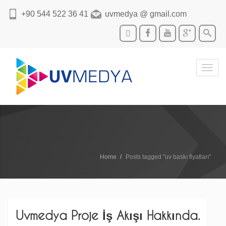
+90 544 522 36 41
uvmedya @ gmail.com
Toggl
navig
Home
Posts tagged "uv baskı fiyatları"
Uvmedya Proje İş Akışı Hakkında.