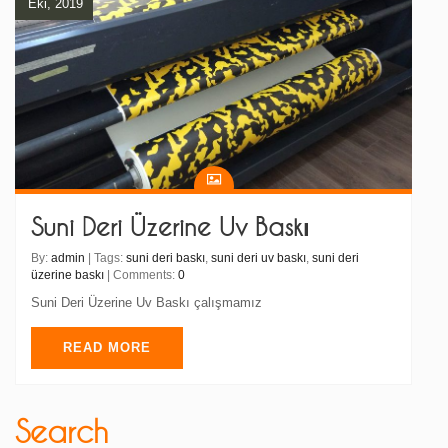
Eki, 2019
Suni Deri Üzerine Uv Baskı
By:
admin
| Tags:
suni deri baskı
,
suni deri uv baskı
,
suni deri
üzerine baskı
| Comments:
0
Suni Deri Üzerine Uv Baskı çalışmamız
READ MORE
Search