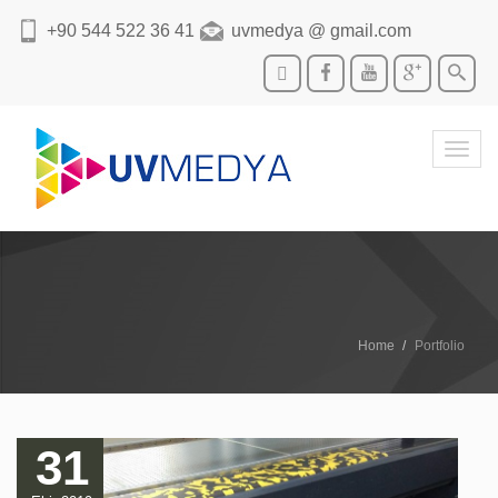
+90 544 522 36 41
uvmedya @ gmail.com
Toggl
navig
Home
Portfolio
31