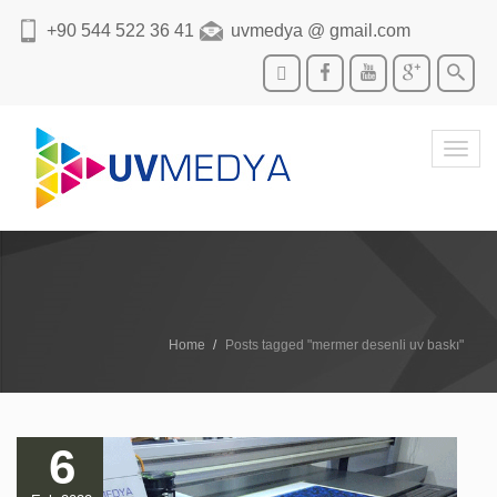
+90 544 522 36 41
uvmedya @ gmail.com
Toggl
navig
Home
Posts tagged "mermer desenli uv baskı"
6