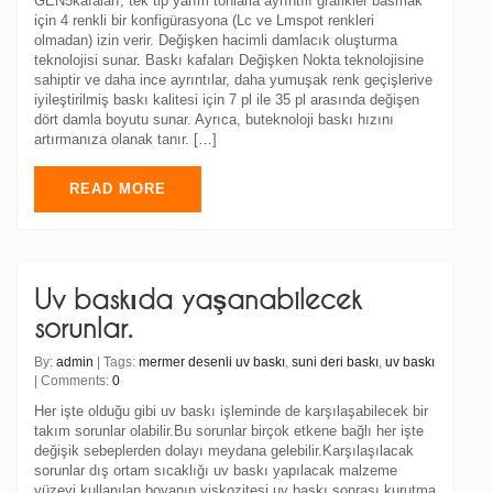
GEN5kafaları, tek tip yarım tonlarla ayrıntılı grafikler basmak
için 4 renkli bir konfigürasyona (Lc ve Lmspot renkleri
olmadan) izin verir. Değişken hacimli damlacık oluşturma
teknolojisi sunar. Baskı kafaları Değişken Nokta teknolojisine
sahiptir ve daha ince ayrıntılar, daha yumuşak renk geçişlerive
iyileştirilmiş baskı kalitesi için 7 pl ile 35 pl arasında değişen
dört damla boyutu sunar. Ayrıca, buteknoloji baskı hızını
artırmanıza olanak tanır. […]
READ MORE
Uv baskıda yaşanabilecek
sorunlar.
By:
admin
| Tags:
mermer desenli uv baskı
,
suni deri baskı
,
uv baskı
| Comments:
0
Her işte olduğu gibi uv baskı işleminde de karşılaşabilecek bir
takım sorunlar olabilir.Bu sorunlar birçok etkene bağlı her işte
değişik sebeplerden dolayı meydana gelebilir.Karşılaşılacak
sorunlar dış ortam sıcaklığı uv baskı yapılacak malzeme
yüzeyi,kullanılan boyanın viskozitesi,uv baskı sonrası kurutma