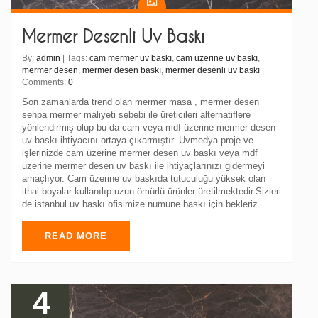
Mermer Desenli Uv Baskı
By:
admin
| Tags:
cam mermer uv baskı
,
cam üzerine uv baskı
,
mermer desen
,
mermer desen baskı
,
mermer desenli uv baskı
|
Comments:
0
Son zamanlarda trend olan mermer masa , mermer desen
sehpa mermer maliyeti sebebi ile üreticileri alternatiflere
yönlendirmiş olup bu da cam veya mdf üzerine mermer desen
uv baskı ihtiyacını ortaya çıkarmıştır. Uvmedya proje ve
işlerinizde cam üzerine mermer desen uv baskı veya mdf
üzerine mermer desen uv baskı ile ihtiyaçlarınızı gidermeyi
amaçlıyor. Cam üzerine uv baskıda tutuculuğu yüksek olan
ithal boyalar kullanılıp uzun ömürlü ürünler üretilmektedir.Sizleri
de istanbul uv baskı ofisimize numune baskı için bekleriz..
READ MORE
4