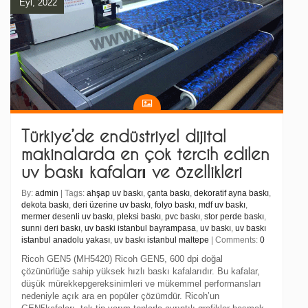
Eyl, 2022
Türkiye’de endüstriyel dijital
makinalarda en çok tercih edilen
uv baskı kafaları ve özellikleri
By:
admin
| Tags:
ahşap uv baskı
,
çanta baskı
,
dekoratif ayna baskı
,
dekota baskı
,
deri üzerine uv baskı
,
folyo baskı
,
mdf uv baskı
,
mermer desenli uv baskı
,
pleksi baskı
,
pvc baskı
,
stor perde baskı
,
sunni deri baskı
,
uv baski istanbul bayrampasa
,
uv baskı
,
uv baskı
istanbul anadolu yakası
,
uv baskı istanbul maltepe
| Comments:
0
Ricoh GEN5 (MH5420) Ricoh GEN5, 600 dpi doğal
çözünürlüğe sahip yüksek hızlı baskı kafalarıdır. Bu kafalar,
düşük mürekkepgereksinimleri ve mükemmel performansları
nedeniyle açık ara en popüler çözümdür. Ricoh’un