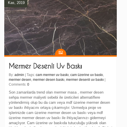
Kas, 2019
Mermer Desenli Uv Baskı
By:
admin
| Tags:
cam mermer uv baskı
,
cam üzerine uv baskı
,
mermer desen
,
mermer desen baskı
,
mermer desenli uv baskı
|
Comments:
0
Son zamanlarda trend olan mermer masa , mermer desen
sehpa mermer maliyeti sebebi ile üreticileri alternatiflere
yönlendirmiş olup bu da cam veya mdf üzerine mermer desen
uv baskı ihtiyacını ortaya çıkarmıştır. Uvmedya proje ve
işlerinizde cam üzerine mermer desen uv baskı veya mdf
üzerine mermer desen uv baskı ile ihtiyaçlarınızı gidermeyi
amaçlıyor. Cam üzerine uv baskıda tutuculuğu yüksek olan