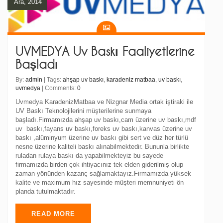
Ara, 2014
UVMEDYA Uv Baskı Faaliyetlerine
Başladı
By:
admin
| Tags:
ahşap uv baskı
,
karadeniz matbaa
,
uv baskı
,
uvmedya
| Comments:
0
Uvmedya KaradenizMatbaa ve Nizgnar Media ortak iştiraki ile
UV Baskı Teknolojilerini müşterilerine sunmaya
başladı.Firmamızda ahşap uv baskı,cam üzerine uv baskı,mdf
uv baskı,fayans uv baskı,foreks uv baskı,kanvas üzerine uv
baskı ,alüminyum üzerine uv baskı gibi sert ve düz her türlü
nesne üzerine kaliteli baskı alınabilmektedir. Bununla birlikte
ruladan rulaya baskı da yapabilmekteyiz bu sayede
firmamızda birden çok ihtiyacınız tek elden giderilmiş olup
zaman yönünden kazanç sağlamaktayız.Firmamızda yüksek
kalite ve maximum hız sayesinde müşteri memnuniyeti ön
planda tutulmaktadır.
READ MORE