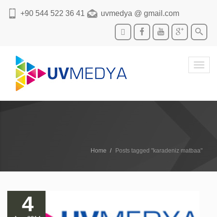
+90 544 522 36 41
uvmedya @ gmail.com
Toggl
navig
Home
Posts tagged "karadeniz matbaa"
4