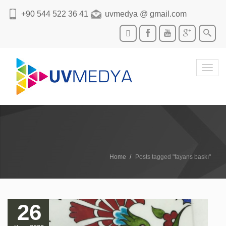
+90 544 522 36 41
uvmedya @ gmail.com
Toggl
navig
Home
Posts tagged "fayans baskı"
26