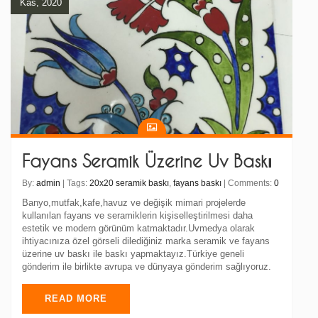
Kas, 2020
Fayans Seramik Üzerine Uv Baskı
By:
admin
| Tags:
20x20 seramik baskı
,
fayans baskı
| Comments:
0
Banyo,mutfak,kafe,havuz ve değişik mimari projelerde
kullanılan fayans ve seramiklerin kişiselleştirilmesi daha
estetik ve modern görünüm katmaktadır.Uvmedya olarak
ihtiyacınıza özel görseli dilediğiniz marka seramik ve fayans
üzerine uv baskı ile baskı yapmaktayız.Türkiye geneli
gönderim ile birlikte avrupa ve dünyaya gönderim sağlıyoruz.
READ MORE