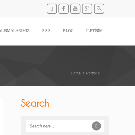
ALIŞMALARIMIZ
S.S.S
BLOG
İLETİŞİM
Home
Portfolio
Search