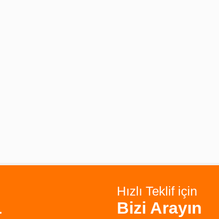
Hızlı Teklif için
1
Bizi Arayın