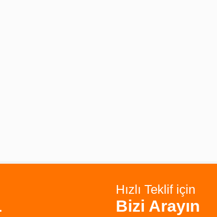
Hızlı Teklif için
1
Bizi Arayın