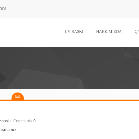
com
UV BASKI
HAKKIMIZDA
Ç
 baskı
| Comments:
0
alışmamız