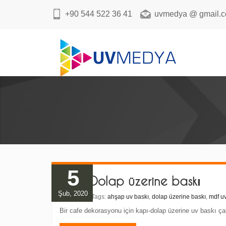
+90 544 522 36 41
uvmedya @ gmail.
5
Kapı-Dolap üzerine baskı
Şub, 2020
By:
admin
| Tags:
ahşap uv baskı
,
dolap üzerine baskı
,
mdf uv
Bir cafe dekorasyonu için kapı-dolap üzerine uv baskı ç