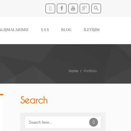
ALIŞMALARIMIZ
S.S.S
BLOG
İLETİŞİM
Home
Portfolio
Search