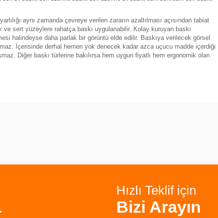
uyarlılığı aynı zamanda çevreye verilen zararın azaltılması açısından tabiat
ak ve sert yüzeylere rahatça baskı uygulanabilir. Kolay kuruyan baskı
i halindeyse daha parlak bir görüntü elde edilir. Baskıya verilecek görsel
aşanmaz. İçerisinde derhal hemen yok denecek kadar azca uçucu madde içerdiği
luşmaz. Diğer baskı türlerine bakılırsa hem uygun fiyatlı hem ergonomik olan
Hızlı Teklif için
1
Bizi Arayın