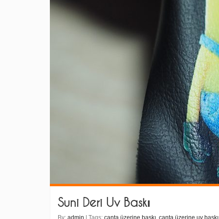
Suni Deri Uv Baskı
By:
admin
| Tags:
çanta üzerine baskı
,
çanta üzerine uv baskı