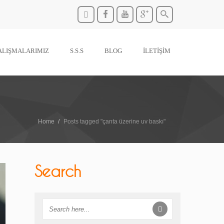
ALIŞMALARIMIZ
S.S.S
BLOG
İLETİŞİM
Home
Posts tagged "çanta üzerine uv baskı"
Search