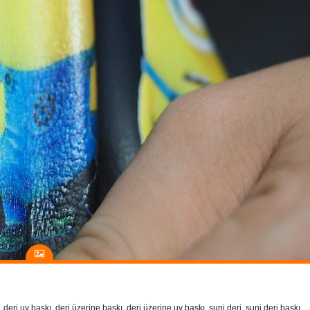
,
deri uv baskı
,
deri üzerine baskı
,
deri üzerine uv baskı
,
suni deri
,
suni deri baskı
,