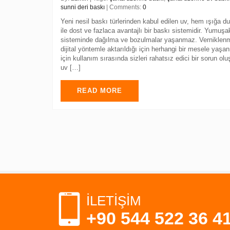
sunni deri baskı
| Comments:
0
Yeni nesil baskı türlerinden kabul edilen uv, hem ışığa d
ile dost ve fazlaca avantajlı bir baskı sistemidir. Yumuş
sisteminde dağılma ve bozulmalar yaşanmaz. Verniklenmes
dijital yöntemle aktarıldığı için herhangi bir mesele y
için kullanım sırasında sizleri rahatsız edici bir sorun o
uv […]
READ MORE
İLETİŞİM
+90 544 522 36 4