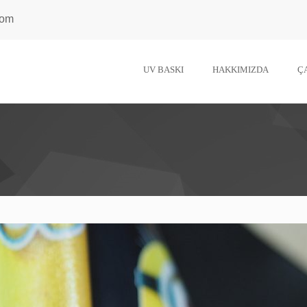
com
UV BASKI
HAKKIMIZDA
Ç