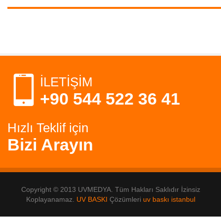
İLETİŞİM
+90 544 522 36 41
Hızlı Teklif için
Bizi Arayın
Copyright © 2013 UVMEDYA. Tüm Hakları Saklıdır İzinsiz
Koplayanamaz.
UV BASKI
Çözümleri
uv baskı istanbul