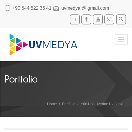
+90 544 522 36 41
uvmedya @ gmail.com
Toggl
navig
Portfolio
Home
Portfolio
Yün Halı Üzerine Uv Baskı