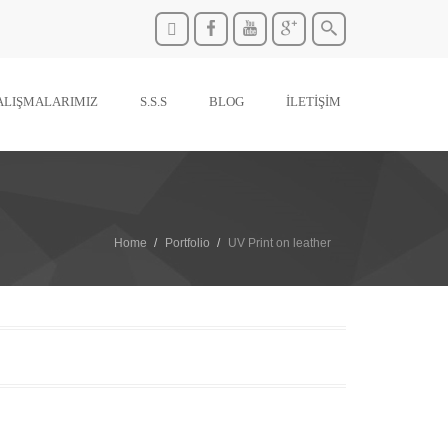
ALIŞMALARIMIZ
S.S.S
BLOG
İLETİŞİM
Home
Portfolio
UV Print on leather