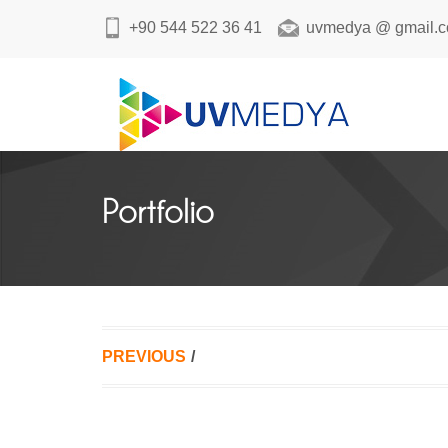
+90 544 522 36 41
uvmedya @ gmail.
Portfolio
PREVIOUS
/