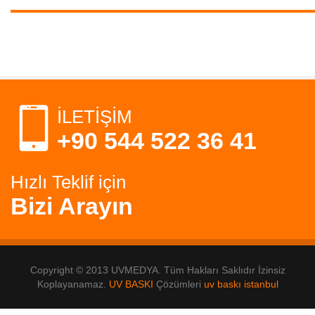
İLETİŞİM
+90 544 522 36 41
Hızlı Teklif için
Bizi Arayın
Copyright © 2013 UVMEDYA. Tüm Hakları Saklıdır İzinsiz
Koplayanamaz.
UV BASKI
Çözümleri
uv baskı istanbul