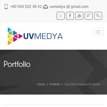
+90 544 522 36 41
uvmedya @ gmail.com
Toggl
navig
Portfolio
Home
Portfolio
Suni Deri Üzerine Uv Baskı