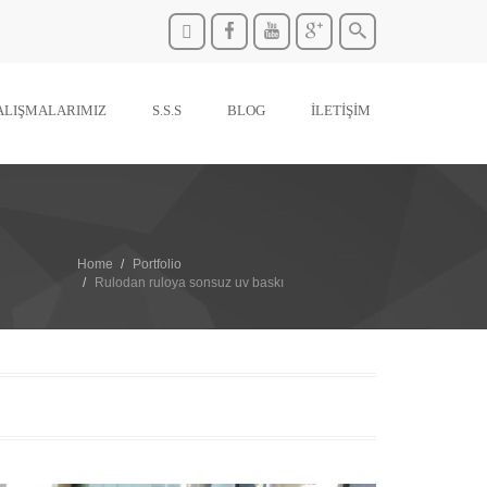
ALIŞMALARIMIZ
S.S.S
BLOG
İLETİŞİM
Home
Portfolio
Rulodan ruloya sonsuz uv baskı