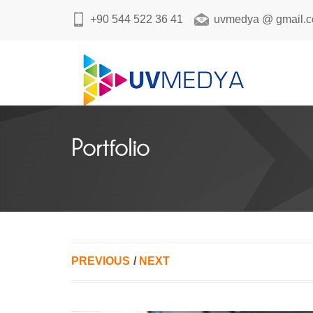
+90 544 522 36 41
uvmedya @ gmail.
Portfolio
PREVIOUS
/
NEXT