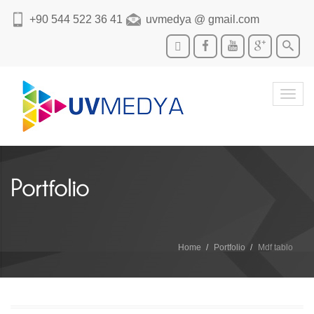
+90 544 522 36 41
uvmedya @ gmail.com
Toggl
navig
Portfolio
Home
Portfolio
Mdf tablo