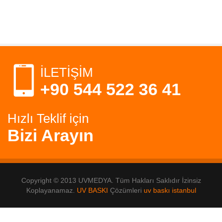
İLETİŞİM
+90 544 522 36 41
Hızlı Teklif için
Bizi Arayın
Copyright © 2013 UVMEDYA. Tüm Hakları Saklıdır İzinsiz
Koplayanamaz.
UV BASKI
Çözümleri
uv baskı istanbul