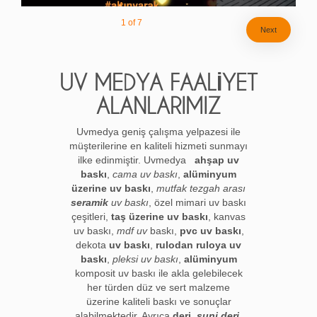
1
of
7
Next
UV MEDYA FAALİYET
ALANLARIMIZ
Uvmedya geniş çalışma yelpazesi ile
müşterilerine en kaliteli hizmeti sunmayı
ilke edinmiştir. Uvmedya
ahşap uv
baskı
,
cama uv baskı
,
alüminyum
üzerine uv baskı
,
mutfak tezgah arası
seramik
uv baskı
, özel mimari uv baskı
çeşitleri,
taş üzerine uv baskı
, kanvas
uv baskı,
mdf uv
baskı,
pvc uv baskı
,
dekota
uv baskı
,
rulodan ruloya uv
baskı
,
pleksi uv baskı
,
alüminyum
komposit uv baskı ile akla gelebilecek
her türden düz ve sert malzeme
üzerine kaliteli baskı ve sonuçlar
alabilmektedir. Ayrıca
deri
,
suni deri,