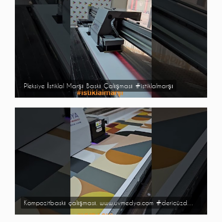
Pleksiye İstiklal Marşı Baskı Çalışması #istiklalmarşı
Kompozitbaskı çalışması. www.uvmedya.com #dericüzdan #kompozit #metal #uvbaskı #dijitalbaskı #altın