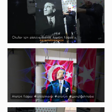
Okullar için pleksiye baskılı Atatürk Köşesi
Atatürk Köşesi #istiklalmarşı #atatürk #gençliğehitabe