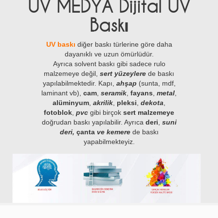
UV MEDYA Dijital UV
Baskı
UV baskı
diğer baskı türlerine göre daha
dayanıklı ve uzun ömürlüdür.
Ayrıca solvent baskı gibi sadece rulo
malzemeye değil,
sert yüzeylere
de baskı
yapılabilmektedir. Kapı,
ahşap
(sunta, mdf,
laminant vb),
cam
,
seramik
,
fayans
,
metal
,
alüminyum
,
akrilik
,
pleksi
,
dekota
,
fotoblok
,
pvc
gibi birçok
sert malzemeye
doğrudan baskı yapılabilir. Ayrıca
deri
,
suni
deri,
çanta
ve kemere
de baskı
yapabilmekteyiz.