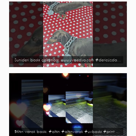
Sunideri baskı çalışması. www.uvmedya.com #dericüzdan #cüzdan #çanta #bag #uvbaskı #dijitalbaskı
❗️Altın varak baskı. #altın #altınvarak #uvbaskı #print #gold